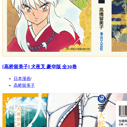
[高桥留美子] 犬夜叉 豪华版 全30卷
日本漫画
高桥留美子