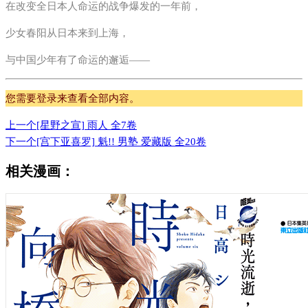
在改变全日本人命运的战争爆发的一年前，
少女春阳从日本来到上海，
与中国少年有了命运的邂逅——
您需要登录来查看全部内容。
上一个
[星野之宣] 雨人 全7卷
下一个
[宫下亚喜罗] 魁!! 男塾 爱藏版 全20卷
相关漫画：