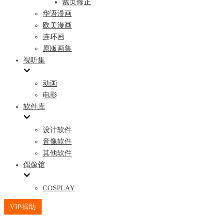
裁页修正
华语漫画
欧美漫画
连环画
原版画集
视听集
动画
电影
软件库
设计软件
音像软件
其他软件
偶像馆
COSPLAY
VIP捐助