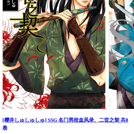
[樱井しゅしゅしゅ] SSG 名门男校血风录、二世之契 共8
卷