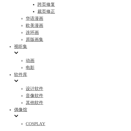
跨页修复
裁页修正
华语漫画
欧美漫画
连环画
原版画集
视听集
动画
电影
软件库
设计软件
音像软件
其他软件
偶像馆
COSPLAY