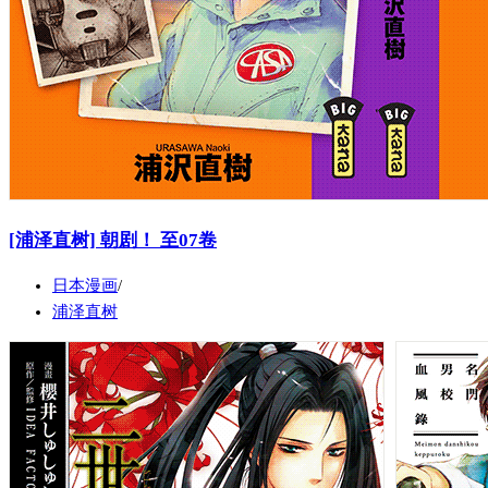
[浦泽直树] 朝剧！ 至07卷
日本漫画
浦泽直树