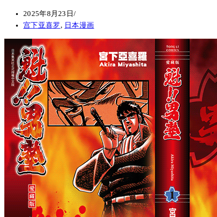
2025年8月23日
宫下亚喜罗
,
日本漫画