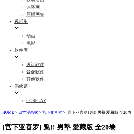
欧美漫画
连环画
原版画集
视听集
动画
电影
软件库
设计软件
音像软件
其他软件
偶像馆
COSPLAY
HOME
>
日本漫画家
>
宫下亚喜罗
>
[宫下亚喜罗] 魁!! 男塾 爱藏版 全20卷
[宫下亚喜罗] 魁!! 男塾 爱藏版 全20卷