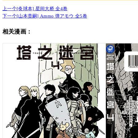
上一个
[灸球本] 星间大桥 全4卷
下一个
[山本贵嗣] Ammo 弹アモウ 全5卷
相关漫画：