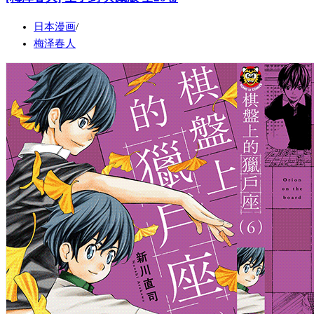
日本漫画
梅泽春人