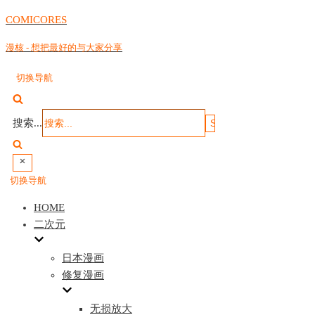
COMICORES
漫核 - 想把最好的与大家分享
切换导航
搜索...
切换导航
HOME
二次元
日本漫画
修复漫画
无损放大