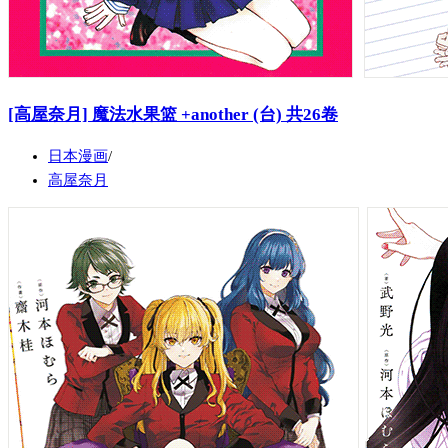
[高屋奈月] 魔法水果篮 +another (台) 共26卷
日本漫画
高屋奈月