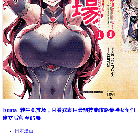
[zunta] 转生竞技场，且看奴隶用最弱技能攻略最强女角们
建立后宫 至05卷
日本漫画