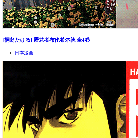
[桐岛たける] 屠龙者布伦希尔德 全4卷
日本漫画