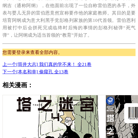
纲吉（通称阿纲），在他面前出现了一位自称雷伯恩的杀手，外
表与婴儿无异的雷伯恩竟然宣称要作他的家庭教师。其目的是要
培育阿纲成为意大利黑手党彭格列家族的第10代首领。雷伯恩利
用被打中后会拼死完成临终时后悔的事情的彭格列秘弹“死气
弹”，让阿纲成为适当首领的“教育”开始了。
您需要登录来查看全部内容。
上一个
[筒井大志] 我们真的学不来！ 全21卷
下一个
[本名和幸] 偷窥孔 全13卷
相关漫画：