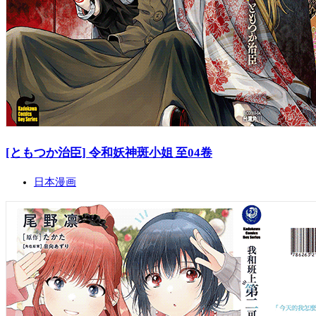
[ともつか治臣] 令和妖神斑小姐 至04卷
日本漫画