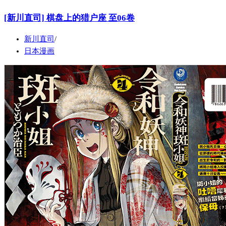
[新川直司] 棋盘上的猎户座 至06卷
新川直司
日本漫画