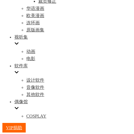
裁页修正
华语漫画
欧美漫画
连环画
原版画集
视听集
动画
电影
软件库
设计软件
音像软件
其他软件
偶像馆
COSPLAY
VIP捐助