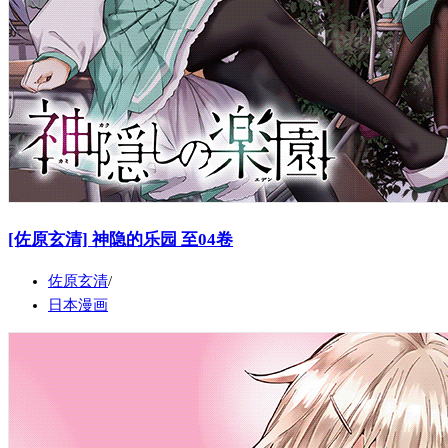
[佐原玄清] 神隐的乐园 至04卷
佐原玄清
日本漫画